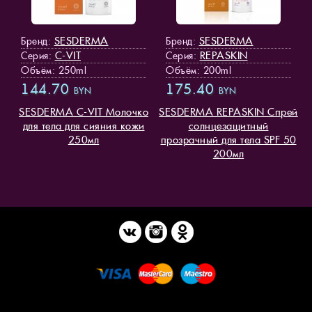
SESDERMA
SESDERMA
Бренд:
Бренд:
C-VIT
REPASKIN
Серия:
Серия:
Объём: 250ml
Объём: 200ml
144.70
175.40
BYN
BYN
SESDERMA C-VIT Молочко
SESDERMA REPASKIN Спрей
для тела для сияния кожи
солнцезащитный
250мл
прозрачный для тела SPF 50
200мл