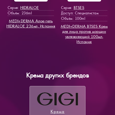
HIDRALOE
BTSES
Серия:
Серия:
Объём: 236ml
Доступ
: Специалистам
Объём: 100ml
MEDI+DERMA Алое-гель
HIDRALOE 236мл, Испания
MEDI+DERMA BTSES Крем
для лица против морщин
увляжняющий 100мл,
Испания
Крема других брендов
Крема